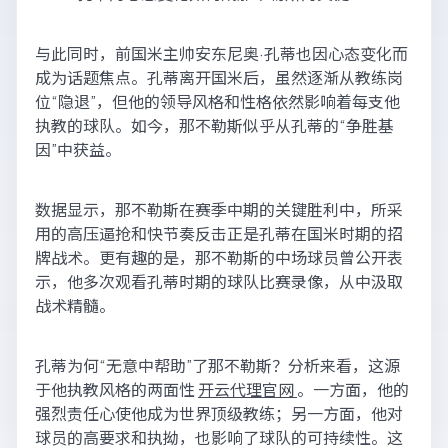
与此同时，前国米主帅安东尼奥·孔蒂也因心态变化而
成为话题焦点。孔蒂离开国米后，虽然逐渐从教练岗
位“隐退”，但他的领导风格和性格依然影响着每支他
执教的球队。如今，那不勒斯似乎从孔蒂的“争胜基
因”中获益。
数据显示，那不勒斯在赛季中期的关键胜利中，所采
用的高压逼抢和快节奏反击正是孔蒂在国米时期的招
牌战术。更有趣的是，那不勒斯的中场球员曾公开表
示，他多次观看孔蒂时期的球队比赛录像，从中汲取
战术精髓。
孔蒂为何“无意中帮助”了那不勒斯？分析来看，这源
于他执教风格的两面性
开云代理官网
。一方面，他的
强烈责任心使他成为世界顶级教练；另一方面，他对
球员的高要求和执拗，也影响了球队的可持续性。这