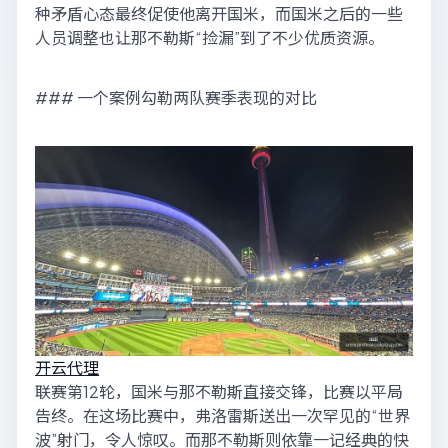
种矛盾心态最终促使他离开国米，而国米之后的一些
人员调整也让那不勒斯“捡漏”到了不少优质资源。
### 一个案例勾勒两队赛季表现的对比
开云代理
联赛第12轮，国米与那不勒斯直接交锋，比赛以平局
告终。在这场比赛中，弗洛雷斯送出一次罕见的“世界
波”射门，令人惊叹。而那不勒斯则依靠一记经典的快