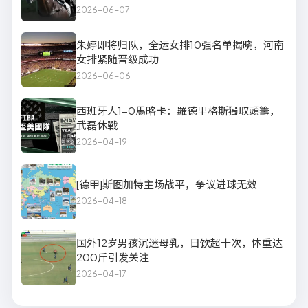
2026-06-07
朱婷即将归队，全运女排10强名单揭晓，河南
女排紧随晋级成功
2026-06-06
西班牙人1-0馬略卡：羅德里格斯獨取頭籌，
武磊休戰
2026-04-19
[德甲]斯图加特主场战平，争议进球无效
2026-04-18
国外12岁男孩沉迷母乳，日饮超十次，体重达
200斤引发关注
2026-04-17