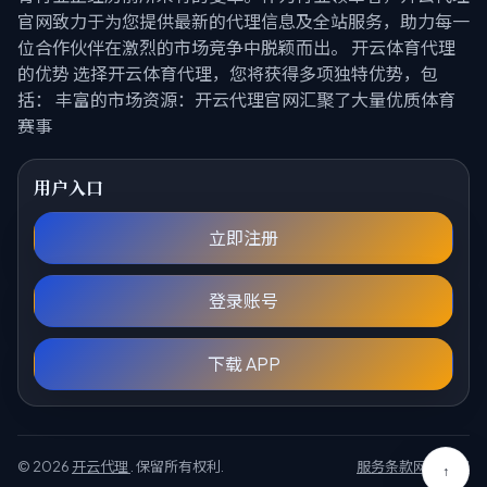
官网致力于为您提供最新的代理信息及全站服务，助力每一
位合作伙伴在激烈的市场竞争中脱颖而出。 开云体育代理
的优势 选择开云体育代理，您将获得多项独特优势，包
括： 丰富的市场资源：开云代理官网汇聚了大量优质体育
赛事
用户入口
立即注册
登录账号
下载 APP
© 2026
开云代理
. 保留所有权利.
服务条款
网站地图
↑