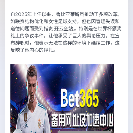
自2025年上任以来，鲁比亚莱斯虽推动了多项改革，
如联赛结构优化和女性足球支持，但也因管理失误和
道德问题而受到指责
开云全站
。特别是在世界杯颁奖
礼上的争议事件，让他承受了巨大的舆论压力。在宣
布辞职时，他表示无法在这样的环境下继续工作，这
反映了他内心的挣扎。