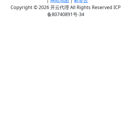
|
网站地图
|
标签云
Copyright © 2026 开云代理 All Rights Reserved ICP
备80740891号-34