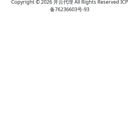
Copyright © 2026 开云代理 All Rights Reserved ICP
备76236603号-93