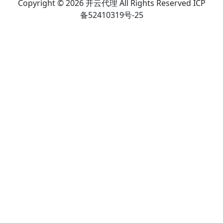
Copyright © 2026 开云代理 All Rights Reserved ICP
备52410319号-25